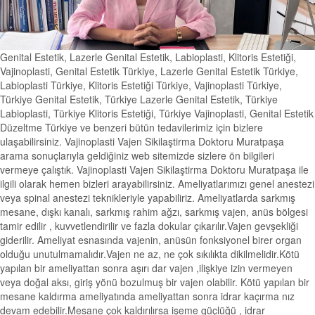
Genital Estetik, Lazerle Genital Estetik, Labioplasti, Klitoris Estetiği,
Vajinoplasti, Genital Estetik Türkiye, Lazerle Genital Estetik Türkiye,
Labioplasti Türkiye, Klitoris Estetiği Türkiye, Vajinoplasti Türkiye,
Türkiye Genital Estetik, Türkiye Lazerle Genital Estetik, Türkiye
Labioplasti, Türkiye Klitoris Estetiği, Türkiye Vajinoplasti, Genital Estetik
Düzeltme Türkiye ve benzeri bütün tedavilerimiz için bizlere
ulaşabilirsiniz. Vajinoplasti Vajen Sikilaştirma Doktoru Muratpaşa
arama sonuçlarıyla geldiğiniz web sitemizde sizlere ön bilgileri
vermeye çalıştık. Vajinoplasti Vajen Sikilaştirma Doktoru Muratpaşa ile
ilgili olarak hemen bizleri arayabilirsiniz. Ameliyatlarımızı genel anestezi
veya spinal anestezi teknikleriyle yapabiliriz. Ameliyatlarda sarkmış
mesane, dışkı kanalı, sarkmış rahim ağzı, sarkmış vajen, anüs bölgesi
tamir edilir , kuvvetlendirilir ve fazla dokular çıkarılır.Vajen gevşekliği
giderilir. Ameliyat esnasında vajenin, anüsün fonksiyonel birer organ
olduğu unutulmamalıdır.Vajen ne az, ne çok sıkılıkta dikilmelidir.Kötü
yapılan bir ameliyattan sonra aşırı dar vajen ,ilişkiye izin vermeyen
veya doğal aksı, giriş yönü bozulmuş bir vajen olabilir. Kötü yapılan bir
mesane kaldırma ameliyatında ameliyattan sonra idrar kaçırma nız
devam edebilir.Mesane çok kaldırılırsa işeme güçlüğü , idrar