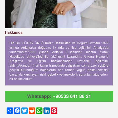
Hakkımda
OP. DR. GÜRAY ÜNLÜ Kadın Hastalıkları Ve Doğum Uzmanı 1972
yılında Antalya'da doğdum. İlk orta ve lise eğitimimi Antalya'da
tamamladım.1989 yılında Antalya Lisesinden mezun olarak
Hacettepe Üniversitesi tıp fakültesini kazandım. Ankara Numune
Araştırma ve Eğitim hastanesinden uzmanlık eğitimimi
aldım.Ardından 4 yıl kamu hizmetinde çalıştıktan sonra özel sektöre
geçtim.Bulunduğum bölgelerde her zaman yoğun hasta sayısını
başarıyla karşılayan, riskli gebelik ve jınekolojık sorunları takip eden
bir hekim oldum.
Whatsapp:
+90533 641 88 21
Share
Facebook
Twitter
Reddit
WhatsApp
LinkedIn
Pinterest