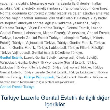
yapamama olabilir. Mesaneyle vajen arasında fistül denilen hatlar
açılabilir. Vajinal estetik ameliyatından sonra normal doğum önerilmez.
Normal doğumda kontrolsüz yırtıklar olabilir ya da en azından ameliyat
sonrası vajenin tekrar sarkması gibi riskler olabilir.Hastaya 2 ay kadar
vajinoplasti ameliyatı sonrası ağır yük kaldırma yasaklanır., Vajen
Daraltma Türkiye, Vajen Daraltma Türkiye, Genital Estetik, Lazerle
Genital Estetik, Labioplasti, Klitoris Estetiği, Vajinoplasti, Genital Estetik
Türkiye, Lazerle Genital Estetik Türkiye, Labioplasti Türkiye, Klitoris
Estetiği Türkiye, Vajinoplasti Türkiye, Türkiye Genital Estetik, Türkiye
Lazerle Genital Estetik, Türkiye Labioplasti, Türkiye Klitoris Estetiği,
Türkiye Vajinoplasti, Genital Estetik Düzeltme Türkiye,
Genital Estetik
, Lazerle Genital Estetik, Labioplasti, Klitoris Estetiği,
Vajinoplasti, Genital Estetik Türkiye, Lazerle Genital Estetik Türkiye,
Labioplasti Türkiye, Klitoris Estetiği Türkiye, Vajinoplasti Türkiye, Türkiye
Genital Estetik, Türkiye Lazerle Genital Estetik, Türkiye Labioplasti, Türkiye
Klitoris Estetiği,
Türkiye Vajinoplasti
, Genital Estetik Düzeltme Türkiye ve
benzeri bütün tedavilerimiz için bizlere ulaşabilirsiniz.
Genital Estetik Türkiye
Türkiye Lazerle Genital Estetik ile ilgili diğer
içerikler