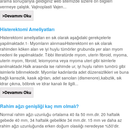
arama sonuçlarıyla geldiğiniz web sitemizde sizlere ön bilgileri
vermeye çalıştık. Vajinoplasti Vajen...
Histerektomi Ameliyatları
Histerektomi ameliyatları en sık olarak aşağıdaki gerekçelerle
yapılmaktadır.1- Myomların alınmasıHisterektomi en sık olarak
rahimden köken alan ve iyi huylu tümörler grubunda yer alan myom
nedeni ile yapılmaktadır. Tıbbi literatürde myom, uterin fibroid, myoma,
uterin myom, fibroid, leiomyoma veya myoma uteri gibi isimlerle
anılmaktadır.Halk arasında ise rahimde ur, iyi huylu rahim tumörü gibi
isimlerle bilinmektedir. Myomlar kadınlarda adet düzensizlikleri ve buna
bağlı kansızlık, kasık ağrıları, adet sancıları (dismenore),kabızlık, sık
idrar çıkma, böbrek ve idrar kanalı ile ilgili...
Rahim ağzı genişliği kaç mm olmalı?
Normal rahim ağzı uzunluğu ortalama 40 ila 50 mm.dir. 20 haftalık
gebede 40 mm, 34 haftalık gebelikte 34 mm.dir. 15 mm ve daha az
rahim ağzı uzunluğunda erken doğum olasılığı neredeyse %50'dir.