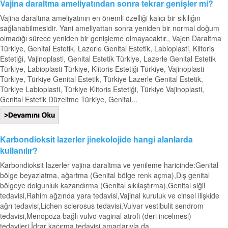
Vajina daraltma ameliyatından sonra tekrar genişler mi?
Vajina daraltma ameliyatının en önemli özelliği kalıcı bir sıkılığın
sağlanabilmesidir. Yani ameliyattan sonra yeniden bir normal doğum
olmadığı sürece yeniden bir genişleme olmayacaktır., Vajen Daraltma
Türkiye, Genital Estetik, Lazerle Genital Estetik, Labioplasti, Klitoris
Estetiği, Vajinoplasti, Genital Estetik Türkiye, Lazerle Genital Estetik
Türkiye, Labioplasti Türkiye, Klitoris Estetiği Türkiye, Vajinoplasti
Türkiye, Türkiye Genital Estetik, Türkiye Lazerle Genital Estetik,
Türkiye Labioplasti, Türkiye Klitoris Estetiği, Türkiye Vajinoplasti,
Genital Estetik Düzeltme Türkiye, Genital...
Karbondioksit lazerler jinekolojide hangi alanlarda
kullanılır?
Karbondioksit lazerler vajina daraltma ve yenileme haricinde:Genital
bölge beyazlatma, ağartma (Genital bölge renk açma),Dış genital
bölgeye dolgunluk kazandırma (Genital sıkılaştırma),Genital siğil
tedavisi,Rahim ağzında yara tedavisi,Vajinal kuruluk ve cinsel ilişkide
ağrı tedavisi,Lichen sclerosus tedavisi,Vulvar vestibulit sendrom
tedavisi,Menopoza bağlı vulvo vaginal atrofi (deri incelmesi)
tedavileri,İdrar kaçırma tedavisi amaçlarıyla da