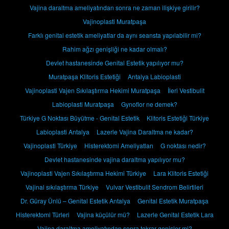
Vajina daraltma ameliyatından sonra ne zaman ilişkiye girilir?
Vajinoplasti Muratpaşa
Farklı genital estetik ameliyatlar da aynı seansta yapılabilir mi?
Rahim ağzı genişliği ne kadar olmalı?
Devlet hastanesinde Genital Estetik yapılıyor mu?
Muratpaşa Klitoris Estetiği
Antalya Labioplasti
Vajinoplasti Vajen Sıkılaştırma Hekimi Muratpaşa
İleri Vestibulit
Labioplasti Muratpaşa
Gynoflor ne demek?
Türkiye G Noktası Büyütme - Genital Estetik
Klitoris Estetiği Türkiye
Labioplasti Antalya
Lazerle Vajina Daraltma ne kadar?
Vajinoplasti Türkiye
Histerektomi Ameliyatları
G noktası nedir?
Devlet hastanesinde vajina daraltma yapılıyor mu?
Vajinoplasti Vajen Sıkılaştırma Hekimi Türkiye
Lara Klitoris Estetiği
Vajinal sıkılaştırma Türkiye
Vulvar Vestibulit Sendrom Belirtileri
Dr. Güray Ünlü – Genital Estetik Antalya
Genital Estetik Muratpaşa
Histerektomi Türleri
Vajina küçülür mü?
Lazerle Genital Estetik Lara
Vajina daraltma ameliyatından sonra tekrar genişler mi?