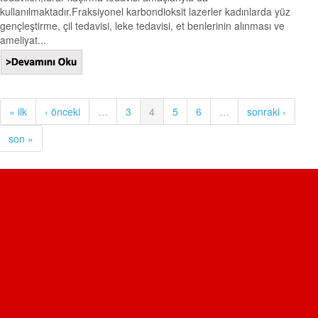
kullanılmaktadır.Fraksiyonel karbondioksit lazerler kadınlarda yüz
gençleştirme, çil tedavisi, leke tedavisi, et benlerinin alınması ve
ameliyat...
« ilk
‹ önceki
…
3
4
5
6
…
sonraki ›
son »