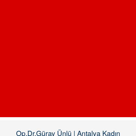
Op.Dr.Güray Ünlü | Antalya Kadın