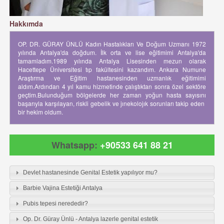
Hakkımda
OP. DR. GÜRAY ÜNLÜ Kadın Hastalıkları Ve Doğum Uzmanı 1972
yılında Antalya'da doğdum. İlk orta ve lise eğitimimi Antalya'da
tamamladım.1989 yılında Antalya Lisesinden mezun olarak
Hacettepe Üniversitesi tıp fakültesini kazandım. Ankara Numune
Araştırma ve Eğitim hastanesinden uzmanlık eğitimimi
aldım.Ardından 4 yıl kamu hizmetinde çalıştıktan sonra özel sektöre
geçtim.Bulunduğum bölgelerde her zaman yoğun hasta sayısını
başarıyla karşılayan, riskli gebelik ve jınekolojık sorunları takip eden
bir hekim oldum.
Whatsapp:
+90533 641 88 21
Devlet hastanesinde Genital Estetik yapılıyor mu?
Barbie Vajina Estetiği Antalya
Pubis tepesi nerededir?
Op. Dr. Güray Ünlü - Antalya lazerle genital estetik