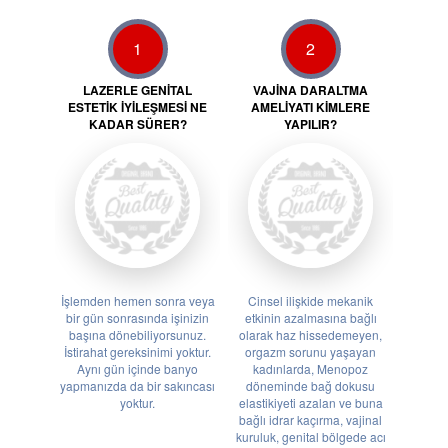
1
2
LAZERLE GENITAL
VAJINA DARALTMA
ESTETIK İYILEŞMESI NE
AMELIYATI KIMLERE
KADAR SÜRER?
YAPILIR?
İşlemden hemen sonra veya
Cinsel ilişkide mekanik
bir gün sonrasında işinizin
etkinin azalmasına bağlı
başına dönebiliyorsunuz.
olarak haz hissedemeyen,
İstirahat gereksinimi yoktur.
orgazm sorunu yaşayan
Aynı gün içinde banyo
kadınlarda, Menopoz
yapmanızda da bir sakıncası
döneminde bağ dokusu
yoktur.
elastikiyeti azalan ve buna
bağlı idrar kaçırma, vajinal
kuruluk, genital bölgede acı