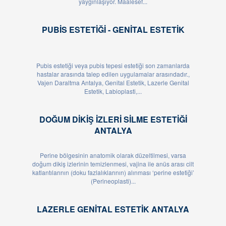
yaygınlaşıyor. Maalesef...
PUBIS ESTETIĞI - GENITAL ESTETIK
Pubis estetiği veya pubis tepesi estetiği son zamanlarda
hastalar arasında talep edilen uygulamalar arasındadır.,
Vajen Daraltma Antalya, Genital Estetik, Lazerle Genital
Estetik, Labioplasti,...
DOĞUM DIKIŞ IZLERI SILME ESTETIĞI
ANTALYA
Perine bölgesinin anatomik olarak düzeltilmesi, varsa
doğum dikiş izlerinin temizlenmesi, vajina ile anüs arası cilt
katlantılarının (doku fazlalıklarının) alınması ‘perine estetiği’
(Perineoplasti)...
LAZERLE GENITAL ESTETIK ANTALYA