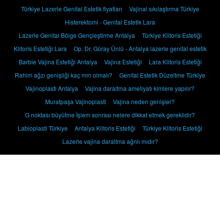
Türkiye Lazerle Genital Estetik fiyatları
Vajinal sıkılaştırma Türkiye
Histerektomi - Genital Estetik Lara
Lazerle Genital Bölge Gençleştirme Antalya
Türkiye Klitoris Estetiği
Klitoris Estetiği Lara
Op. Dr. Güray Ünlü - Antalya lazerle genital estetik
Barbie Vajina Estetiği Antalya
Vajina Estetiği
Lara Klitoris Estetiği
Rahim ağzı genişliği kaç mm olmalı?
Genital Estetik Düzeltme Türkiye
Vajinoplasti Antalya
Vajina daraltma ameliyatı kimlere yapılır?
Muratpaşa Vajinoplasti
Vajina neden genişler?
G noktası büyütme İşlem sonrası nelere dikkat etmek gereklidir?
Labioplasti Türkiye
Antalya Klitoris Estetiği
Türkiye Klitoris Estetiği
Lazerle vajina daraltma ağrılı mıdır?