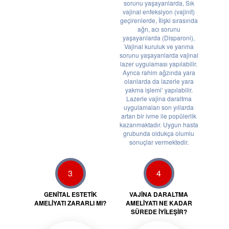
sorunu yaşayanlarda, Sık
vajinal enfeksiyon (vajinit)
geçirenlerde, İlişki sırasında
ağrı, acı sorunu
yaşayanlarda (Disparoni),
Vajinal kuruluk ve yanma
sorunu yaşayanlarda vajinal
lazer uygulaması yapılabilir.
Ayrıca rahim ağzında yara
olanlarda da lazerle yara
yakma işlemi’ yapılabilir.
Lazerle vajina daraltma
uygulamaları son yıllarda
artan bir ivme ile popülerlik
kazanmaktadır. Uygun hasta
grubunda oldukça olumlu
sonuçlar vermektedir.
3
4
GENITAL ESTETIK
VAJINA DARALTMA
AMELIYATI ZARARLI MI?
AMELIYATI NE KADAR
SÜREDE IYILEŞIR?