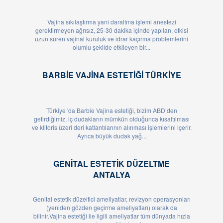
Vajina sıkılaştırma yani daraltma işlemi anestezi
gerektirmeyen ağrısız, 25-30 dakika içinde yapılan, etkisi
uzun süren vajinal kuruluk ve idrar kaçırma problemlerini
olumlu şekilde etkileyen bir...
BARBIE VAJINA ESTETIĞI TÜRKIYE
Türkiye 'da Barbie Vajina estetiği, bizim ABD’den
getirdiğimiz, iç dudakların mümkün olduğunca kısaltılması
ve klitoris üzeri deri katlantılarının alınması işlemlerini içerir.
Ayrıca büyük dudak yağ...
GENITAL ESTETIK DÜZELTME
ANTALYA
Genital estetik düzeltici ameliyatlar, revizyon operasyonları
(yeniden gözden geçirme ameliyatları) olarak da
bilinir.Vajina estetiği ile ilgili ameliyatlar tüm dünyada hızla