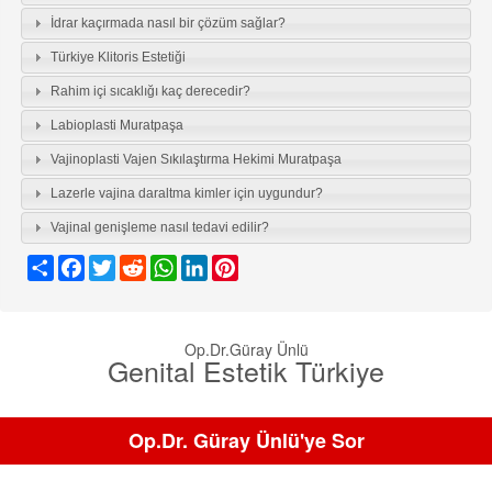
İdrar kaçırmada nasıl bir çözüm sağlar?
Türkiye Klitoris Estetiği
Rahim içi sıcaklığı kaç derecedir?
Labioplasti Muratpaşa
Vajinoplasti Vajen Sıkılaştırma Hekimi Muratpaşa
Lazerle vajina daraltma kimler için uygundur?
Vajinal genişleme nasıl tedavi edilir?
Share
Facebook
Twitter
Reddit
WhatsApp
LinkedIn
Pinterest
Op.Dr.Güray Ünlü
Genital Estetik Türkiye
Op.Dr. Güray Ünlü'ye Sor