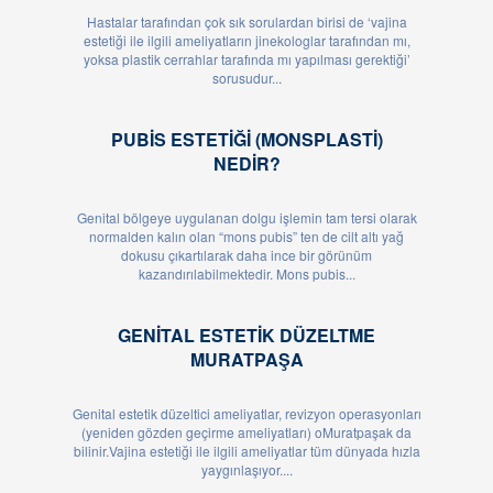
Hastalar tarafından çok sık sorulardan birisi de ‘vajina
estetiği ile ilgili ameliyatların jinekologlar tarafından mı,
yoksa plastik cerrahlar tarafında mı yapılması gerektiği’
sorusudur...
PUBIS ESTETIĞI (MONSPLASTI)
NEDIR?
Genital bölgeye uygulanan dolgu işlemin tam tersi olarak
normalden kalın olan “mons pubis” ten de cilt altı yağ
dokusu çıkartılarak daha ince bir görünüm
kazandırılabilmektedir. Mons pubis...
GENITAL ESTETIK DÜZELTME
MURATPAŞA
Genital estetik düzeltici ameliyatlar, revizyon operasyonları
(yeniden gözden geçirme ameliyatları) oMuratpaşak da
bilinir.Vajina estetiği ile ilgili ameliyatlar tüm dünyada hızla
yaygınlaşıyor....