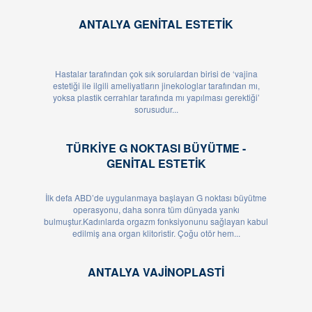
ANTALYA GENITAL ESTETIK
Hastalar tarafından çok sık sorulardan birisi de ‘vajina
estetiği ile ilgili ameliyatların jinekologlar tarafından mı,
yoksa plastik cerrahlar tarafında mı yapılması gerektiği’
sorusudur...
TÜRKIYE G NOKTASI BÜYÜTME -
GENITAL ESTETIK
İlk defa ABD’de uygulanmaya başlayan G noktası büyütme
operasyonu, daha sonra tüm dünyada yankı
bulmuştur.Kadınlarda orgazm fonksiyonunu sağlayan kabul
edilmiş ana organ klitoristir. Çoğu otör hem...
ANTALYA VAJINOPLASTI