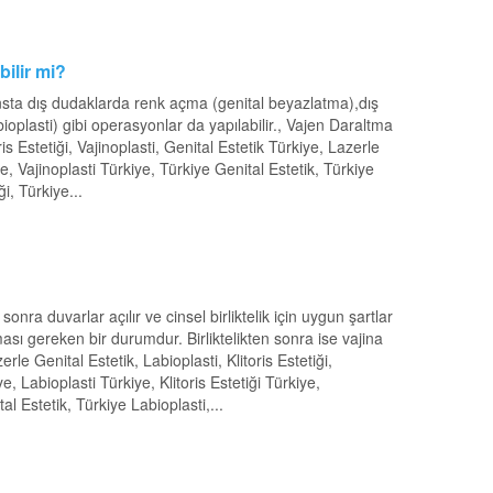
bilir mi?
ansta dış dudaklarda renk açma (genital beyazlatma),dış
bioplasti) gibi operasyonlar da yapılabilir., Vajen Daraltma
ris Estetiği, Vajinoplasti, Genital Estetik Türkiye, Lazerle
ye, Vajinoplasti Türkiye, Türkiye Genital Estetik, Türkiye
i, Türkiye...
onra duvarlar açılır ve cinsel birliktelik için uygun şartlar
ması gereken bir durumdur. Birliktelikten sonra ise vajina
rle Genital Estetik, Labioplasti, Klitoris Estetiği,
e, Labioplasti Türkiye, Klitoris Estetiği Türkiye,
al Estetik, Türkiye Labioplasti,...