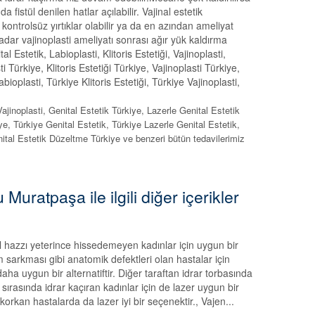
istül denilen hatlar açılabilir. Vajinal estetik
trolsüz yırtıklar olabilir ya da en azından ameliyat
kadar vajinoplasti ameliyatı sonrası ağır yük kaldırma
 Estetik, Labioplasti, Klitoris Estetiği, Vajinoplasti,
 Türkiye, Klitoris Estetiği Türkiye, Vajinoplasti Türkiye,
ioplasti, Türkiye Klitoris Estetiği, Türkiye Vajinoplasti,
 Vajinoplasti, Genital Estetik Türkiye, Lazerle Genital Estetik
iye, Türkiye Genital Estetik, Türkiye Lazerle Genital Estetik,
nital Estetik Düzeltme Türkiye ve benzeri bütün tedavilerimiz
Muratpaşa ile ilgili diğer içerikler
l hazzı yeterince hissedemeyen kadınlar için uygun bir
sarkması gibi anatomik defektleri olan hastalar için
aha uygun bir alternatiftir. Diğer taraftan idrar torbasında
asında idrar kaçıran kadınlar için de lazer uygun bir
rkan hastalarda da lazer iyi bir seçenektir., Vajen...