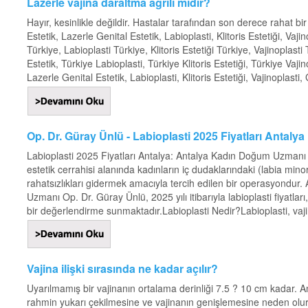
Lazerle vajina daraltma ağrılı mıdır?
Hayır, kesinlikle değildir. Hastalar tarafından son derece rahat bir
Estetik, Lazerle Genital Estetik, Labioplasti, Klitoris Estetiği, Vaji
Türkiye, Labioplasti Türkiye, Klitoris Estetiği Türkiye, Vajinoplast
Estetik, Türkiye Labioplasti, Türkiye Klitoris Estetiği, Türkiye Vaji
Lazerle Genital Estetik, Labioplasti, Klitoris Estetiği, Vajinoplasti, 
Op. Dr. Güray Ünlü - Labioplasti 2025 Fiyatları Antalya
Labioplasti 2025 Fiyatları Antalya: Antalya Kadın Doğum Uzmanı 
estetik cerrahisi alanında kadınların iç dudaklarındaki (labia mi
rahatsızlıkları gidermek amacıyla tercih edilen bir operasyondu
Uzmanı Op. Dr. Güray Ünlü, 2025 yılı itibarıyla labioplasti fiyatla
bir değerlendirme sunmaktadır.Labioplasti Nedir?Labioplasti, vajin
Vajina ilişki sırasında ne kadar açılır?
Uyarılmamış bir vajinanın ortalama derinliği 7.5 ? 10 cm kadar. A
rahmin yukarı çekilmesine ve vajinanın genişlemesine neden olur. Ci