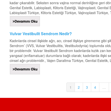
kadar çıkarabilir. Seksten sonra vajina normal derinliğine geri dö
Genital Estetik, Labioplasti, Klitoris Estetiği, Vajinoplasti, Genital
Labioplasti Türkiye, Klitoris Estetiği Türkiye, Vajinoplasti Türkiye, 
Vulvar Vestibulit Sendrom Nedir?
Kadınlarda cinsel ilişkide ağrı, acı, cinsel ilişkiye girememe gibi ş
Sendrom’ (VVS, Vulvar Vestibulitis, Vestibulodynia) toplumda oldu
bir problemdir. Vulvar Vestibulit Sendrom kadınlarda kızlık zarı 
yangısal (enflamatuar) durumlara bağlı olarak; kadınlarda ilişki sır
cinsel ağrı problemidir., Vajen Daraltma Türkiye, Genital Estetik, L
1
2
3
4
…