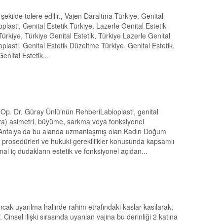
 şekilde tolere edilir., Vajen Daraltma Türkiye, Genital
noplasti, Genital Estetik Türkiye, Lazerle Genital Estetik
i Türkiye, Türkiye Genital Estetik, Türkiye Lazerle Genital
noplasti, Genital Estetik Düzeltme Türkiye, Genital Estetik,
Genital Estetik...
Op. Dr. Güray Ünlü’nün RehberiLabioplasti, genital
nora) asimetri, büyüme, sarkma veya fonksiyonel
r. Antalya’da bu alanda uzmanlaşmış olan Kadın Doğum
rı, prosedürleri ve hukuki gereklilikler konusunda kapsamlı
al iç dudakların estetik ve fonksiyonel açıdan...
ncak uyarılma halinde rahim etrafındaki kaslar kasılarak,
nsel ilişki sırasında uyarılan vajina bu derinliği 2 katına