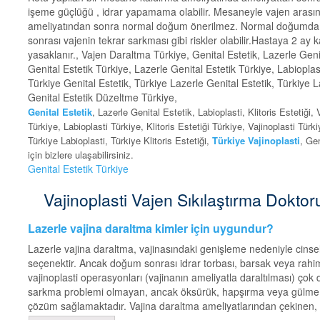
işeme güçlüğü , idrar yapamama olabilir. Mesaneyle vajen arasında f
ameliyatından sonra normal doğum önerilmez. Normal doğumda kon
sonrası vajenin tekrar sarkması gibi riskler olabilir.Hastaya 2 ay 
yasaklanır., Vajen Daraltma Türkiye, Genital Estetik, Lazerle Genital
Genital Estetik Türkiye, Lazerle Genital Estetik Türkiye, Labioplasti
Türkiye Genital Estetik, Türkiye Lazerle Genital Estetik, Türkiye Lab
Genital Estetik Düzeltme Türkiye,
Genital Estetik
, Lazerle Genital Estetik, Labioplasti, Klitoris Estetiği,
Türkiye, Labioplasti Türkiye, Klitoris Estetiği Türkiye, Vajinoplasti Türk
Türkiye Labioplasti, Türkiye Klitoris Estetiği,
Türkiye Vajinoplasti
, Ge
için bizlere ulaşabilirsiniz.
Genital Estetik Türkiye
Vajinoplasti Vajen Sıkılaştırma Doktoru 
Lazerle vajina daraltma kimler için uygundur?
Lazerle vajina daraltma, vajinasındaki genişleme nedeniyle cinse
seçenektir. Ancak doğum sonrası idrar torbası, barsak veya rahim 
vajinoplasti operasyonları (vajinanın ameliyatla daraltılması) çok d
sarkma problemi olmayan, ancak öksürük, hapşırma veya gülme sır
çözüm sağlamaktadır. Vajina daraltma ameliyatlarından çekinen, ko