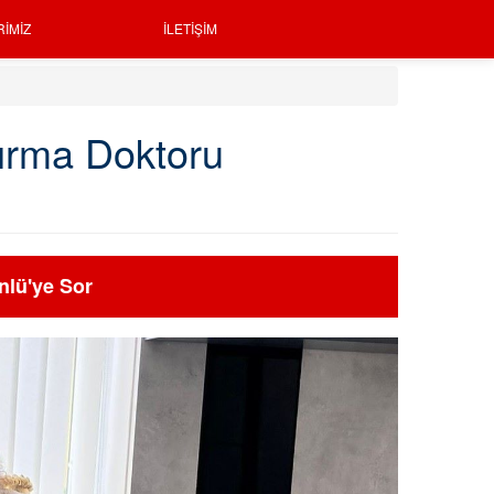
RIMIZ
İLETIŞIM
tırma Doktoru
nlü'ye Sor