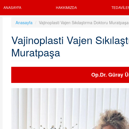
ANASAYFA
HAKKIMIZDA
TEDAVILE
Anasayfa
Vajinoplasti Vajen Sıkılaştırma Doktoru Muratpaşa
Vajinoplasti Vajen Sıkılaş
Muratpaşa
Op.Dr. Güray Ü