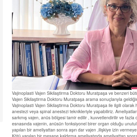
Vajinoplasti Vajen Sikilaştirma Doktoru Muratpaşa ve benzeri bütün 
Vajen Sikilaştirma Doktoru Muratpaşa arama sonuçlarıyla geldiğini
Vajinoplasti Vajen Sikilaştirma Doktoru Muratpaşa ile ilgili olarak 
anestezi veya spinal anestezi teknikleriyle yapabiliriz. Ameliyatl
sarkmış vajen, anüs bölgesi tamir edilir , kuvvetlendirilir ve fazla d
esnasında vajenin, anüsün fonksiyonel birer organ olduğu unutulma
yapılan bir ameliyattan sonra aşırı dar vajen ,ilişkiye izin vermey
Kötü yapılan bir mesane kaldırma ameliyatında ameliyattan sonra 