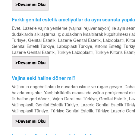
Farklı genital estetik ameliyatlar da aynı seansta yapıla
Evet. Lazerle vajina yenileme (vajinal rejuvenasyon) ile aynı se
dudaklarda sıkılaştırma, iç dudakların kısaltılarak küçültülmesi (la
Türkiye, Genital Estetik, Lazerle Genital Estetik, Labioplasti, Klito
Genital Estetik Türkiye, Labioplasti Türkiye, Klitoris Estetiği Türki
Lazerle Genital Estetik, Türkiye Labioplasti, Türkiye Klitoris Estetiğ
Vajina eski haline döner mi?
Vajinanın engebeli olan iç duvarları ıslanır ve rugae gevşer. Daha s
hazırlanmış olur. Yani; birliktelik esnasında vajina genişlemesi ol
ilk haline geri döner., Vajen Daraltma Türkiye, Genital Estetik, Laze
Vajinoplasti, Genital Estetik Türkiye, Lazerle Genital Estetik Türkiy
Vajinoplasti Türkiye, Türkiye Genital Estetik, Türkiye Lazerle Genit