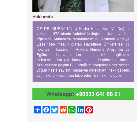
Hakkımda
OP. DR. GÜRAY ÜNLÜ Kadın Hastalıkları Ve Doğum
Uzmanı 1972 yılında Antalya'da doğdum. İlk orta ve lise
eğitimimi Antalya'da tamamladım.1989 yılında Antalya
Lisesinden mezun olarak Hacettepe Üniversitesi tıp
fakültesini kazandım. Ankara Numune Araştırma ve
Eğitim hastanesinden uzmanlık eğitimimi
aldım.Ardından 4 yıl kamu hizmetinde çalıştıktan sonra
özel sektöre geçtim.Bulunduğum bölgelerde her zaman
yoğun hasta sayısını başarıyla karşılayan, riskli gebelik
ve jınekolojık sorunları takip eden bir hekim oldum.
Whatsapp:
+90533 641 88 21
Share
Facebook
Twitter
Reddit
WhatsApp
LinkedIn
Pinterest