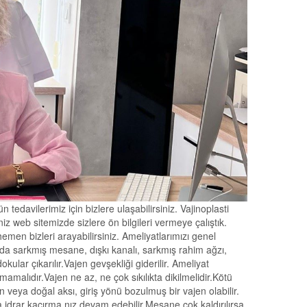
tedavilerimiz için bizlere ulaşabilirsiniz. Vajinoplasti
z web sitemizde sizlere ön bilgileri vermeye çalıştık.
hemen bizleri arayabilirsiniz. Ameliyatlarımızı genel
arda sarkmış mesane, dışkı kanalı, sarkmış rahim ağzı,
okular çıkarılır.Vajen gevşekliği giderilir. Ameliyat
malıdır.Vajen ne az, ne çok sıkılıkta dikilmelidir.Kötü
en veya doğal aksı, giriş yönü bozulmuş bir vajen olabilir.
idrar kaçırma nız devam edebilir.Mesane çok kaldırılırsa