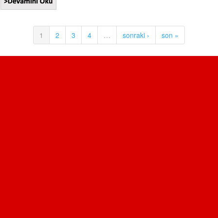
1
2
3
4
…
sonraki ›
son »