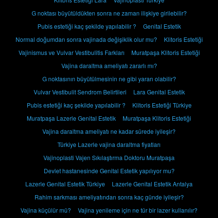
G noktası büyütüldükten sonra ne zaman ilişkiye girilebilir?
Pubis estetiği kaç şekilde yapılabilir ?
Genital Estetik
Normal doğumdan sonra vajinada değişiklik olur mu?
Klitoris Estetiği
Vajinismus ve Vulvar Vestibulitis Farkları
Muratpaşa Klitoris Estetiği
Vajina daraltma ameliyatı zararlı mı?
G noktasının büyütülmesinin ne gibi yararı olabilir?
Vulvar Vestibulit Sendrom Belirtileri
Lara Genital Estetik
Pubis estetiği kaç şekilde yapılabilir ?
Klitoris Estetiği Türkiye
Muratpaşa Lazerle Genital Estetik
Muratpaşa Klitoris Estetiği
Vajina daraltma ameliyatı ne kadar sürede iyileşir?
Türkiye Lazerle vajina daraltma fiyatları
Vajinoplasti Vajen Sıkılaştırma Doktoru Muratpaşa
Devlet hastanesinde Genital Estetik yapılıyor mu?
Lazerle Genital Estetik Türkiye
Lazerle Genital Estetik Antalya
Rahim sarkması ameliyatından sonra kaç günde iyileşir?
Vajina küçülür mü?
Vajina yenileme için ne tür bir lazer kullanılır?