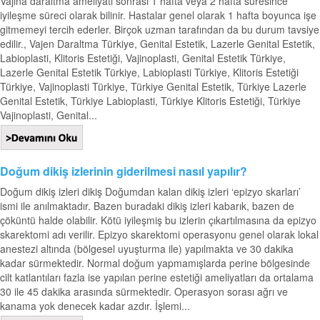
Vajina daraltma ameliyatı sonrası 1 hafta veya 2 hafta süresince
iyileşme süreci olarak bilinir. Hastalar genel olarak 1 hafta boyunca işe
gitmemeyi tercih ederler. Birçok uzman tarafından da bu durum tavsiye
edilir., Vajen Daraltma Türkiye, Genital Estetik, Lazerle Genital Estetik,
Labioplasti, Klitoris Estetiği, Vajinoplasti, Genital Estetik Türkiye,
Lazerle Genital Estetik Türkiye, Labioplasti Türkiye, Klitoris Estetiği
Türkiye, Vajinoplasti Türkiye, Türkiye Genital Estetik, Türkiye Lazerle
Genital Estetik, Türkiye Labioplasti, Türkiye Klitoris Estetiği, Türkiye
Vajinoplasti, Genital...
Doğum dikiş izlerinin giderilmesi nasıl yapılır?
Doğum dikiş izleri dikiş Doğumdan kalan dikiş izleri ‘epizyo skarları’
ismi ile anılmaktadır. Bazen buradaki dikiş izleri kabarık, bazen de
çöküntü halde olabilir. Kötü iyileşmiş bu izlerin çıkartılmasına da epizyo
skarektomi adı verilir. Epizyo skarektomi operasyonu genel olarak lokal
anestezi altında (bölgesel uyuşturma ile) yapılmakta ve 30 dakika
kadar sürmektedir. Normal doğum yapmamışlarda perine bölgesinde
cilt katlantıları fazla ise yapılan perine estetiği ameliyatları da ortalama
30 ile 45 dakika arasında sürmektedir. Operasyon sorası ağrı ve
kanama yok denecek kadar azdır. İşlemi...