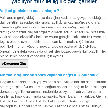
yapılıyor mu? ile ilgili diğer içerikler
Vajinal genişleme nasıl anlaşılır?
Vajinanızın geniş olduğuna ya da vajina kaslarında gevşeme olduğuna
dair belirtiler aşağıdaki gibi sıralanabilir:İdrar kaçırmaSık sık idrara
çıkma isteğiVajinal kasların kasılmasında sorunZayıf vajinal
dirençAnorgazmi (Vajinal orgazm olmada sorun)Cinsel ilişki sırasında
zevk almada eksiklikBu belirtiler vajina genişliği hakkında fikir verse de
teşhis elbette uzman hekim tarafından konulmalıdır. Çünkü bu
belirtilerin her biri vücutta meydana gelen başka bir değişiklikle,
örneğin bir enfeksiyon ya da cinsel işlev bozukluğuyla ilgili olabilir. Her
bir belirtinin nedeni ve tedavisi için ayrı bir...
Normal doğumdan sonra vajinada değişiklik olur mu?
Doğum sırasında esnek yapıya sahip olan vajina normal doğumlardan
sonra genişler. Ayrıca normal doğum esnasında doğum kanalının aşırı
derecede gerilip zorlanması nedeniyle epizyotomi adı verilen cerrahi
kesiler açılmak durumunda kalınabilir., Vajen Daraltma Türkiye, Genital
Estetik, Lazerle Genital Estetik, Labioplasti, Klitoris Estetiği,
Vajinoplasti, Genital Estetik Türkiye, Lazerle Genital Estetik Türkiye,