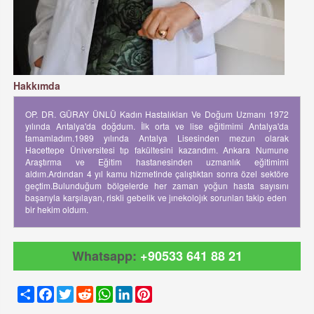
Hakkımda
OP. DR. GÜRAY ÜNLÜ Kadın Hastalıkları Ve Doğum Uzmanı 1972
yılında Antalya'da doğdum. İlk orta ve lise eğitimimi Antalya'da
tamamladım.1989 yılında Antalya Lisesinden mezun olarak
Hacettepe Üniversitesi tıp fakültesini kazandım. Ankara Numune
Araştırma ve Eğitim hastanesinden uzmanlık eğitimimi
aldım.Ardından 4 yıl kamu hizmetinde çalıştıktan sonra özel sektöre
geçtim.Bulunduğum bölgelerde her zaman yoğun hasta sayısını
başarıyla karşılayan, riskli gebelik ve jınekolojık sorunları takip eden
bir hekim oldum.
Whatsapp:
+90533 641 88 21
Share
Facebook
Twitter
Reddit
WhatsApp
LinkedIn
Pinterest