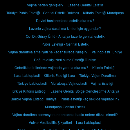
Vajina neden genişler?
Lazerle Genital Estetik
Türkiye Pubis Estetiği - Genital Estetik Doktoru
Klitoris Estetiği Muratpaşa
Devlet hastanesinde estetik olur mu?
Lazerle vajina daraltma kimler için uygundur?
Op. Dr. Güray Ünlü - Antalya lazerle genital estetik
Pubis Estetiği - Genital Estetik
Vajina daraltma ameliyatı ne kadar sürede iyileşir?
Vajinoplasti Türkiye
Doğum dikiş izleri silme Estetiği Türkiye
Gebelik belirtilerinde vajinada yanma olur mu?
Klitoris Estetiği
Lara Labioplasti
Klitoris Estetiği Lara
Türkiye Vajen Daraltma
Türkiye Labioplasti
Muratpaşa Vajinoplasti
Vajina Estetiği
Türkiye Klitoris Estetiği
Lazerle Genital Bölge Gençleştirme Antalya
Barbie Vajina Estetiği Türkiye
Pubis estetiği kaç şekilde yapılabilir ?
Muratpaşa Genital Estetik
Vajina daraltma operasyonundan sonra hasta nelere dikkat etmeli?
Vulvar Vestibulitis Şikyatleri
Lara Labioplasti