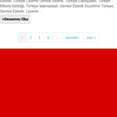
Estetik, Türkiye Lazerle Genital Estetik, Türkiye Labioplasti, Türkiye
Klitoris Estetiği, Türkiye Vajinoplasti, Genital Estetik Düzeltme Türkiye,
Genital Estetik, Lazerle...
1
2
3
4
…
sonraki ›
son »