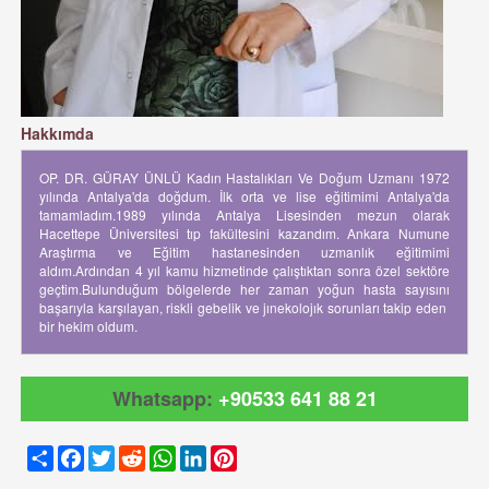
Hakkımda
OP. DR. GÜRAY ÜNLÜ Kadın Hastalıkları Ve Doğum Uzmanı 1972
yılında Antalya'da doğdum. İlk orta ve lise eğitimimi Antalya'da
tamamladım.1989 yılında Antalya Lisesinden mezun olarak
Hacettepe Üniversitesi tıp fakültesini kazandım. Ankara Numune
Araştırma ve Eğitim hastanesinden uzmanlık eğitimimi
aldım.Ardından 4 yıl kamu hizmetinde çalıştıktan sonra özel sektöre
geçtim.Bulunduğum bölgelerde her zaman yoğun hasta sayısını
başarıyla karşılayan, riskli gebelik ve jınekolojık sorunları takip eden
bir hekim oldum.
Whatsapp:
+90533 641 88 21
Share
Facebook
Twitter
Reddit
WhatsApp
LinkedIn
Pinterest