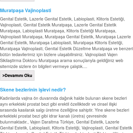
Muratpaşa Vajinoplasti
Genital Estetik, Lazerle Genital Estetik, Labioplasti, Klitoris Estetiği,
Vajinoplasti, Genital Estetik Muratpaşa, Lazerle Genital Estetik
Muratpaşa, Labioplasti Muratpaşa, Klitoris Estetiği Muratpaşa,
Vajinoplasti Muratpaşa, Muratpaşa Genital Estetik, Muratpaşa Lazerle
Genital Estetik, Muratpaşa Labioplasti, Muratpaşa Klitoris Estetiği,
Muratpaşa Vajinoplasti, Genital Estetik Düzeltme Muratpaşa ve benzeri
bütün tedavilerimiz için bizlere ulaşabilirsiniz. Vajinoplasti Vajen
Sikilaştirma Doktoru Muratpaşa arama sonuçlarıyla geldiğiniz web
sitemizde sizlere ön bilgileri vermeye çalıştık....
Skene bezlerinin işlevi nedir?
Kadınlarda vajina ön duvarında dağınık halde bulunan skene bezleri
aynı erkekteki prostat bezi gibi erektil özelliktedir ve cinsel ilişki
sırasında kasılarak salgı üretme özelliğine sahiptir. Yine skene bezleri
erkekteki prostat bezi gibi idrar kanalı (üretra) çevresinde
bulunmaktadır., Vajen Daraltma Türkiye, Genital Estetik, Lazerle
Genital Estetik, Labioplasti, Klitoris Estetiği, Vajinoplasti, Genital Estetik