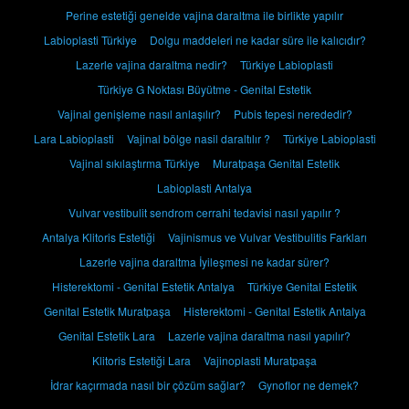
Perine estetiği genelde vajina daraltma ile birlikte yapılır
Labioplasti Türkiye
Dolgu maddeleri ne kadar süre ile kalıcıdır?
Lazerle vajina daraltma nedir?
Türkiye Labioplasti
Türkiye G Noktası Büyütme - Genital Estetik
Vajinal genişleme nasıl anlaşılır?
Pubis tepesi nerededir?
Lara Labioplasti
Vajinal bölge nasil daraltılır ?
Türkiye Labioplasti
Vajinal sıkılaştırma Türkiye
Muratpaşa Genital Estetik
Labioplasti Antalya
Vulvar vestibulit sendrom cerrahi tedavisi nasıl yapılır ?
Antalya Klitoris Estetiği
Vajinismus ve Vulvar Vestibulitis Farkları
Lazerle vajina daraltma İyileşmesi ne kadar sürer?
Histerektomi - Genital Estetik Antalya
Türkiye Genital Estetik
Genital Estetik Muratpaşa
Histerektomi - Genital Estetik Antalya
Genital Estetik Lara
Lazerle vajina daraltma nasıl yapılır?
Klitoris Estetiği Lara
Vajinoplasti Muratpaşa
İdrar kaçırmada nasıl bir çözüm sağlar?
Gynoflor ne demek?