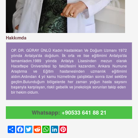
Hakkımda
OP. DR. GÜRAY ÜNLÜ Kadın Hastalıkları Ve Doğum Uzmanı 1972
yılında Antalya'da doğdum. İlk orta ve lise eğitimimi Antalya'da
tamamladım.1989 yılında Antalya Lisesinden mezun olarak
Hacettepe Üniversitesi tıp fakültesini kazandım. Ankara Numune
Araştırma ve Eğitim hastanesinden uzmanlık eğitimimi
aldım.Ardından 4 yıl kamu hizmetinde çalıştıktan sonra özel sektöre
geçtim.Bulunduğum bölgelerde her zaman yoğun hasta sayısını
başarıyla karşılayan, riskli gebelik ve jınekolojık sorunları takip eden
bir hekim oldum.
Whatsapp:
+90533 641 88 21
Share
Facebook
Twitter
Reddit
WhatsApp
LinkedIn
Pinterest