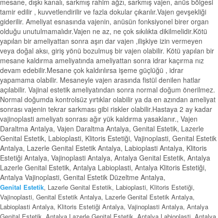
mesane, dışkı kanalı, sarkmış rahim ağzı, sarkmış vajen, anüs bölgesi
tamir edilir , kuvvetlendirilir ve fazla dokular çıkarılır.Vajen gevşekliği
giderilir. Ameliyat esnasında vajenin, anüsün fonksiyonel birer organ
olduğu unutulmamalıdır.Vajen ne az, ne çok sıkılıkta dikilmelidir.Kötü
yapılan bir ameliyattan sonra aşırı dar vajen ,ilişkiye izin vermeyen
veya doğal aksı, giriş yönü bozulmuş bir vajen olabilir. Kötü yapılan bir
mesane kaldırma ameliyatında ameliyattan sonra idrar kaçırma nız
devam edebilir.Mesane çok kaldırılırsa işeme güçlüğü , idrar
yapamama olabilir. Mesaneyle vajen arasında fistül denilen hatlar
açılabilir. Vajinal estetik ameliyatından sonra normal doğum önerilmez.
Normal doğumda kontrolsüz yırtıklar olabilir ya da en azından ameliyat
sonrası vajenin tekrar sarkması gibi riskler olabilir.Hastaya 2 ay kadar
vajinoplasti ameliyatı sonrası ağır yük kaldırma yasaklanır., Vajen
Daraltma Antalya, Vajen Daraltma Antalya, Genital Estetik, Lazerle
Genital Estetik, Labioplasti, Klitoris Estetiği, Vajinoplasti, Genital Estetik
Antalya, Lazerle Genital Estetik Antalya, Labioplasti Antalya, Klitoris
Estetiği Antalya, Vajinoplasti Antalya, Antalya Genital Estetik, Antalya
Lazerle Genital Estetik, Antalya Labioplasti, Antalya Klitoris Estetiği,
Antalya Vajinoplasti, Genital Estetik Düzeltme Antalya,
Genital Estetik
, Lazerle Genital Estetik, Labioplasti, Klitoris Estetiği,
Vajinoplasti, Genital Estetik Antalya, Lazerle Genital Estetik Antalya,
Labioplasti Antalya, Klitoris Estetiği Antalya, Vajinoplasti Antalya, Antalya
Genital Estetik, Antalya Lazerle Genital Estetik, Antalya Labioplasti, Antalya