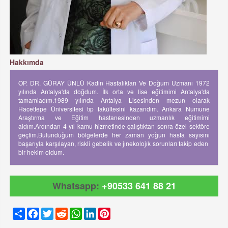
Hakkımda
OP. DR. GÜRAY ÜNLÜ Kadın Hastalıkları Ve Doğum Uzmanı 1972
yılında Antalya'da doğdum. İlk orta ve lise eğitimimi Antalya'da
tamamladım.1989 yılında Antalya Lisesinden mezun olarak
Hacettepe Üniversitesi tıp fakültesini kazandım. Ankara Numune
Araştırma ve Eğitim hastanesinden uzmanlık eğitimimi
aldım.Ardından 4 yıl kamu hizmetinde çalıştıktan sonra özel sektöre
geçtim.Bulunduğum bölgelerde her zaman yoğun hasta sayısını
başarıyla karşılayan, riskli gebelik ve jınekolojık sorunları takip eden
bir hekim oldum.
Whatsapp:
+90533 641 88 21
Share
Facebook
Twitter
Reddit
WhatsApp
LinkedIn
Pinterest