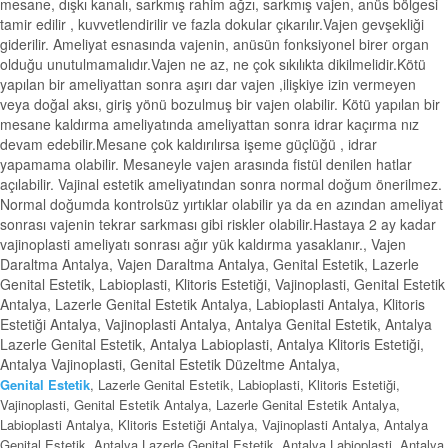
mesane, dışkı kanalı, sarkmış rahim ağzı, sarkmış vajen, anüs bölgesi
tamir edilir , kuvvetlendirilir ve fazla dokular çıkarılır.Vajen gevşekliği
giderilir. Ameliyat esnasında vajenin, anüsün fonksiyonel birer organ
olduğu unutulmamalıdır.Vajen ne az, ne çok sıkılıkta dikilmelidir.Kötü
yapılan bir ameliyattan sonra aşırı dar vajen ,ilişkiye izin vermeyen
veya doğal aksı, giriş yönü bozulmuş bir vajen olabilir. Kötü yapılan bir
mesane kaldırma ameliyatında ameliyattan sonra idrar kaçırma nız
devam edebilir.Mesane çok kaldırılırsa işeme güçlüğü , idrar
yapamama olabilir. Mesaneyle vajen arasında fistül denilen hatlar
açılabilir. Vajinal estetik ameliyatından sonra normal doğum önerilmez.
Normal doğumda kontrolsüz yırtıklar olabilir ya da en azından ameliyat
sonrası vajenin tekrar sarkması gibi riskler olabilir.Hastaya 2 ay kadar
vajinoplasti ameliyatı sonrası ağır yük kaldırma yasaklanır., Vajen
Daraltma Antalya, Vajen Daraltma Antalya, Genital Estetik, Lazerle
Genital Estetik, Labioplasti, Klitoris Estetiği, Vajinoplasti, Genital Estetik
Antalya, Lazerle Genital Estetik Antalya, Labioplasti Antalya, Klitoris
Estetiği Antalya, Vajinoplasti Antalya, Antalya Genital Estetik, Antalya
Lazerle Genital Estetik, Antalya Labioplasti, Antalya Klitoris Estetiği,
Antalya Vajinoplasti, Genital Estetik Düzeltme Antalya,
Genital Estetik
, Lazerle Genital Estetik, Labioplasti, Klitoris Estetiği,
Vajinoplasti, Genital Estetik Antalya, Lazerle Genital Estetik Antalya,
Labioplasti Antalya, Klitoris Estetiği Antalya, Vajinoplasti Antalya, Antalya
Genital Estetik, Antalya Lazerle Genital Estetik, Antalya Labioplasti, Antalya