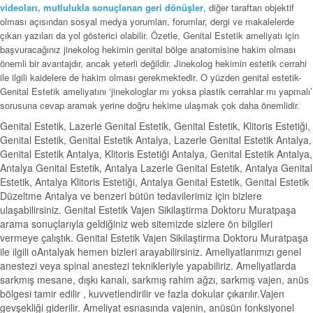
videoları, mutlulukla sonuçlanan geri dönüşler
, diğer taraftan objektif
olması açısından sosyal medya yorumları, forumlar, dergi ve makalelerde
çıkan yazıları da yol gösterici olabilir. Özetle, Genital Estetik ameliyatı için
başvuracağınız jinekolog hekimin genital bölge anatomisine hakim olması
önemli bir avantajdır, ancak yeterli değildir. Jinekolog hekimin estetik cerrahi
ile ilgili kaidelere de hakim olması gerekmektedir. O yüzden genital estetik-
Genital Estetik ameliyatını ‘jinekologlar mı yoksa plastik cerrahlar mı yapmalı’
sorusuna cevap aramak yerine doğru hekime ulaşmak çok daha önemlidir.
Genital Estetik, Lazerle Genital Estetik, Genital Estetik, Klitoris Estetiği,
Genital Estetik, Genital Estetik Antalya, Lazerle Genital Estetik Antalya,
Genital Estetik Antalya, Klitoris Estetiği Antalya, Genital Estetik Antalya,
Antalya Genital Estetik, Antalya Lazerle Genital Estetik, Antalya Genital
Estetik, Antalya Klitoris Estetiği, Antalya Genital Estetik, Genital Estetik
Düzeltme Antalya ve benzeri bütün tedavilerimiz için bizlere
ulaşabilirsiniz. Genital Estetik Vajen Sikilaştirma Doktoru Muratpaşa
arama sonuçlarıyla geldiğiniz web sitemizde sizlere ön bilgileri
vermeye çalıştık. Genital Estetik Vajen Sikilaştirma Doktoru Muratpaşa
ile ilgili oAntalyak hemen bizleri arayabilirsiniz. Ameliyatlarımızı genel
anestezi veya spinal anestezi teknikleriyle yapabiliriz. Ameliyatlarda
sarkmış mesane, dışkı kanalı, sarkmış rahim ağzı, sarkmış vajen, anüs
bölgesi tamir edilir , kuvvetlendirilir ve fazla dokular çıkarılır.Vajen
gevşekliği giderilir. Ameliyat esnasında vajenin, anüsün fonksiyonel