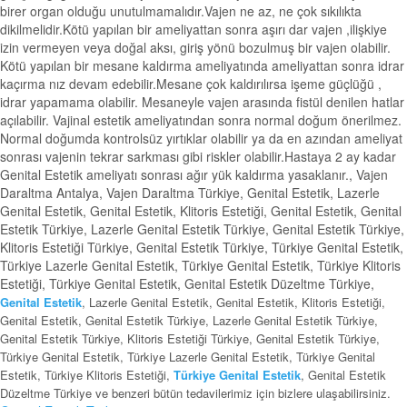
birer organ olduğu unutulmamalıdır.Vajen ne az, ne çok sıkılıkta
dikilmelidir.Kötü yapılan bir ameliyattan sonra aşırı dar vajen ,ilişkiye
izin vermeyen veya doğal aksı, giriş yönü bozulmuş bir vajen olabilir.
Kötü yapılan bir mesane kaldırma ameliyatında ameliyattan sonra idrar
kaçırma nız devam edebilir.Mesane çok kaldırılırsa işeme güçlüğü ,
idrar yapamama olabilir. Mesaneyle vajen arasında fistül denilen hatlar
açılabilir. Vajinal estetik ameliyatından sonra normal doğum önerilmez.
Normal doğumda kontrolsüz yırtıklar olabilir ya da en azından ameliyat
sonrası vajenin tekrar sarkması gibi riskler olabilir.Hastaya 2 ay kadar
Genital Estetik ameliyatı sonrası ağır yük kaldırma yasaklanır., Vajen
Daraltma Antalya, Vajen Daraltma Türkiye, Genital Estetik, Lazerle
Genital Estetik, Genital Estetik, Klitoris Estetiği, Genital Estetik, Genital
Estetik Türkiye, Lazerle Genital Estetik Türkiye, Genital Estetik Türkiye,
Klitoris Estetiği Türkiye, Genital Estetik Türkiye, Türkiye Genital Estetik,
Türkiye Lazerle Genital Estetik, Türkiye Genital Estetik, Türkiye Klitoris
Estetiği, Türkiye Genital Estetik, Genital Estetik Düzeltme Türkiye,
Genital Estetik
, Lazerle Genital Estetik, Genital Estetik, Klitoris Estetiği,
Genital Estetik, Genital Estetik Türkiye, Lazerle Genital Estetik Türkiye,
Genital Estetik Türkiye, Klitoris Estetiği Türkiye, Genital Estetik Türkiye,
Türkiye Genital Estetik, Türkiye Lazerle Genital Estetik, Türkiye Genital
Estetik, Türkiye Klitoris Estetiği,
Türkiye Genital Estetik
, Genital Estetik
Düzeltme Türkiye ve benzeri bütün tedavilerimiz için bizlere ulaşabilirsiniz.