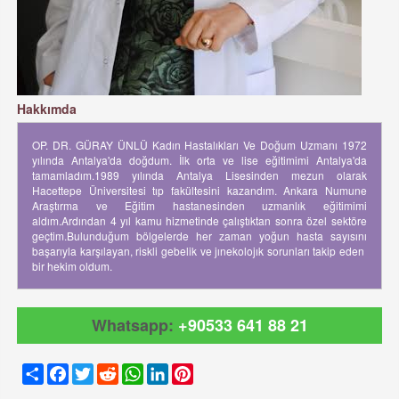
Hakkımda
OP. DR. GÜRAY ÜNLÜ Kadın Hastalıkları Ve Doğum Uzmanı 1972
yılında Antalya'da doğdum. İlk orta ve lise eğitimimi Antalya'da
tamamladım.1989 yılında Antalya Lisesinden mezun olarak
Hacettepe Üniversitesi tıp fakültesini kazandım. Ankara Numune
Araştırma ve Eğitim hastanesinden uzmanlık eğitimimi
aldım.Ardından 4 yıl kamu hizmetinde çalıştıktan sonra özel sektöre
geçtim.Bulunduğum bölgelerde her zaman yoğun hasta sayısını
başarıyla karşılayan, riskli gebelik ve jınekolojık sorunları takip eden
bir hekim oldum.
Whatsapp:
+90533 641 88 21
Share
Facebook
Twitter
Reddit
WhatsApp
LinkedIn
Pinterest