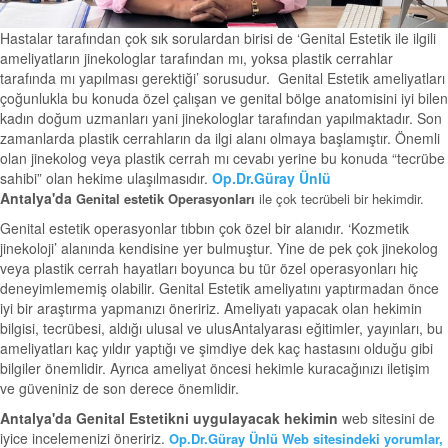
Hastalar tarafından çok sık sorulardan birisi de ‘Genital Estetik ile ilgili
ameliyatların jinekologlar tarafından mı, yoksa plastik cerrahlar
tarafında mı yapılması gerektiği’ sorusudur. Genital Estetik ameliyatları
çoğunlukla bu konuda özel çalışan ve genital bölge anatomisini iyi bilen
kadın doğum uzmanları yani jinekologlar tarafından yapılmaktadır. Son
zamanlarda plastik cerrahların da ilgi alanı olmaya başlamıştır. Önemli
olan jinekolog veya plastik cerrah mı cevabı yerine bu konuda “tecrübe
sahibi” olan hekime ulaşılmasıdır.
Op.Dr.Güray Ünlü
Antalya'da
Genital estetik Operasyonları
ile çok tecrübeli bir hekimdir.
Genital estetik operasyonlar tıbbın çok özel bir alanıdır. ‘Kozmetik
jinekoloji’ alanında kendisine yer bulmuştur. Yine de pek çok jinekolog
veya plastik cerrah hayatları boyunca bu tür özel operasyonları hiç
deneyimlememiş olabilir. Genital Estetik ameliyatını yaptırmadan önce
iyi bir araştırma yapmanızı öneririz. Ameliyatı yapacak olan hekimin
bilgisi, tecrübesi, aldığı ulusal ve ulusAntalyarası eğitimler, yayınları, bu
ameliyatları kaç yıldır yaptığı ve şimdiye dek kaç hastasını olduğu gibi
bilgiler önemlidir. Ayrıca ameliyat öncesi hekimle kuracağınızı iletişim
ve güveniniz de son derece önemlidir.
Antalya'da Genital Estetikni uygulayacak hekimin
web sitesini de
iyice incelemenizi öneririz.
Op.Dr.Güray Ünlü
Web sitesindeki yorumlar,