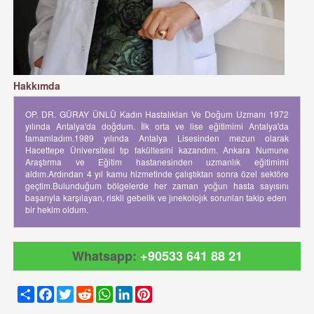
Hakkımda
OP. DR. GÜRAY ÜNLÜ Kadın Hastalıkları Ve Doğum Uzmanı 1972
yılında Antalya'da doğdum. İlk orta ve lise eğitimimi Antalya'da
tamamladım.1989 yılında Antalya Lisesinden mezun olarak
Hacettepe Üniversitesi tıp fakültesini kazandım. Ankara Numune
Araştırma ve Eğitim hastanesinden uzmanlık eğitimimi
aldım.Ardından 4 yıl kamu hizmetinde çalıştıktan sonra özel sektöre
geçtim.Bulunduğum bölgelerde her zaman yoğun hasta sayısını
başarıyla karşılayan, riskli gebelik ve jınekolojık sorunları takip eden
bir hekim oldum.
Whatsapp:
+90533 641 88 21
Share
Facebook
Twitter
Reddit
WhatsApp
LinkedIn
Pinterest