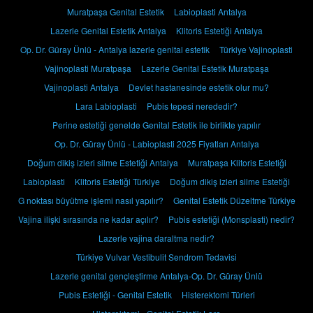
Muratpaşa Genital Estetik
Labioplasti Antalya
Lazerle Genital Estetik Antalya
Klitoris Estetiği Antalya
Op. Dr. Güray Ünlü - Antalya lazerle genital estetik
Türkiye Vajinoplasti
Vajinoplasti Muratpaşa
Lazerle Genital Estetik Muratpaşa
Vajinoplasti Antalya
Devlet hastanesinde estetik olur mu?
Lara Labioplasti
Pubis tepesi nerededir?
Perine estetiği genelde Genital Estetik ile birlikte yapılır
Op. Dr. Güray Ünlü - Labioplasti 2025 Fiyatları Antalya
Doğum dikiş izleri silme Estetiği Antalya
Muratpaşa Klitoris Estetiği
Labioplasti
Klitoris Estetiği Türkiye
Doğum dikiş izleri silme Estetiği
G noktası büyütme işlemi nasıl yapılır?
Genital Estetik Düzeltme Türkiye
Vajina ilişki sırasında ne kadar açılır?
Pubis estetiği (Monsplasti) nedir?
Lazerle vajina daraltma nedir?
Türkiye Vulvar Vestibulit Sendrom Tedavisi
Lazerle genital gençleştirme Antalya-Op. Dr. Güray Ünlü
Pubis Estetiği - Genital Estetik
Histerektomi Türleri