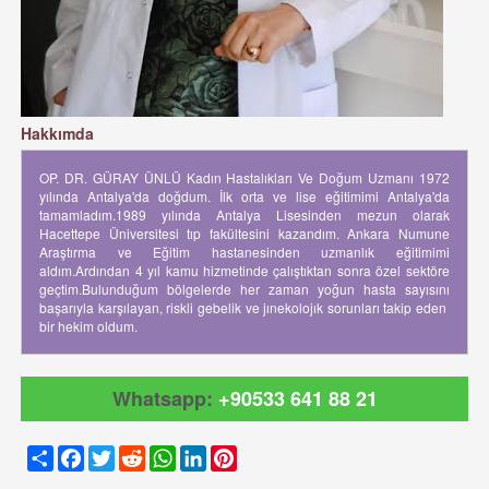
Hakkımda
OP. DR. GÜRAY ÜNLÜ Kadın Hastalıkları Ve Doğum Uzmanı 1972
yılında Antalya'da doğdum. İlk orta ve lise eğitimimi Antalya'da
tamamladım.1989 yılında Antalya Lisesinden mezun olarak
Hacettepe Üniversitesi tıp fakültesini kazandım. Ankara Numune
Araştırma ve Eğitim hastanesinden uzmanlık eğitimimi
aldım.Ardından 4 yıl kamu hizmetinde çalıştıktan sonra özel sektöre
geçtim.Bulunduğum bölgelerde her zaman yoğun hasta sayısını
başarıyla karşılayan, riskli gebelik ve jınekolojık sorunları takip eden
bir hekim oldum.
Whatsapp:
+90533 641 88 21
Share
Facebook
Twitter
Reddit
WhatsApp
LinkedIn
Pinterest