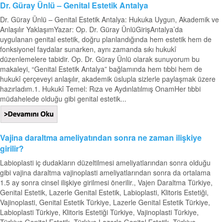
Dr. Güray Ünlü – Genital Estetik Antalya
Dr. Güray Ünlü – Genital Estetik Antalya: Hukuka Uygun, Akademik ve
Anlaşılır YaklaşımYazar: Op. Dr. Güray ÜnlüGirişAntalya’da
uygulanan genital estetik, doğru planlandığında hem estetik hem de
fonksiyonel faydalar sunarken, aynı zamanda sıkı hukukî
düzenlemelere tabidir. Op. Dr. Güray Ünlü olarak sunuyorum bu
makaleyi, “Genital Estetik Antalya” bağlamında hem tıbbi hem de
hukukî çerçeveyi anlaşılır, akademik üslupla sizlerle paylaşmak üzere
hazırladım.1. Hukukî Temel: Rıza ve Aydınlatılmış OnamHer tıbbi
müdahelede olduğu gibi genital estetik...
Vajina daraltma ameliyatından sonra ne zaman ilişkiye
girilir?
Labioplasti iç dudakların düzeltilmesi ameliyatlarından sonra olduğu
gibi vajina daraltma vajinoplasti ameliyatlarından sonra da ortalama
1.5 ay sonra cinsel ilişkiye girilmesi önerilir., Vajen Daraltma Türkiye,
Genital Estetik, Lazerle Genital Estetik, Labioplasti, Klitoris Estetiği,
Vajinoplasti, Genital Estetik Türkiye, Lazerle Genital Estetik Türkiye,
Labioplasti Türkiye, Klitoris Estetiği Türkiye, Vajinoplasti Türkiye,
Türkiye Genital Estetik, Türkiye Lazerle Genital Estetik, Türkiye