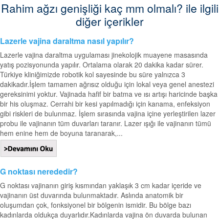
Rahim ağzı genişliği kaç mm olmalı? ile ilgili
diğer içerikler
Lazerle vajina daraltma nasıl yapılır?
Lazerle vajina daraltma uygulaması jinekolojik muayene masasında
yatış pozisyonunda yapılır. Ortalama olarak 20 dakika kadar sürer.
Türkiye kliniğimizde robotik kol sayesinde bu süre yalnızca 3
dakikadır.İşlem tamamen ağrısız olduğu için lokal veya genel anestezi
gereksinimi yoktur. Vajinada hafif bir batma ve ısı artışı haricinde başka
bir his oluşmaz. Cerrahi bir kesi yapılmadığı için kanama, enfeksiyon
gibi riskleri de bulunmaz. İşlem sırasında vajina içine yerleştirilen lazer
probu ile vajinanın tüm duvarları taranır. Lazer ışığı ile vajinanın tümü
hem enine hem de boyuna taranarak,...
G noktası nerededir?
G noktası vajinanın giriş kısmından yaklaşık 3 cm kadar içeride ve
vajinanın üst duvarında bulunmaktadır. Aslında anatomik bir
oluşumdan çok, fonksiyonel bir bölgenin ismidir. Bu bölge bazı
kadınlarda oldukça duyarlıdır.Kadınlarda vajina ön duvarda bulunan