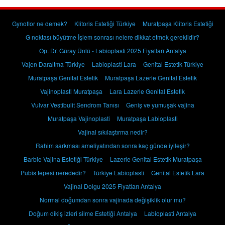
Gynoflor ne demek?
Klitoris Estetiği Türkiye
Muratpaşa Klitoris Estetiği
G noktası büyütme İşlem sonrası nelere dikkat etmek gereklidir?
Op. Dr. Güray Ünlü - Labioplasti 2025 Fiyatları Antalya
Vajen Daraltma Türkiye
Labioplasti Lara
Genital Estetik Türkiye
Muratpaşa Genital Estetik
Muratpaşa Lazerle Genital Estetik
Vajinoplasti Muratpaşa
Lara Lazerle Genital Estetik
Vulvar Vestibulit Sendrom Tanısı
Geniş ve yumuşak vajina
Muratpaşa Vajinoplasti
Muratpaşa Labioplasti
Vajinal sıkılaştırma nedir?
Rahim sarkması ameliyatından sonra kaç günde iyileşir?
Barbie Vajina Estetiği Türkiye
Lazerle Genital Estetik Muratpaşa
Pubis tepesi nerededir?
Türkiye Labioplasti
Genital Estetik Lara
Vajinal Dolgu 2025 Fiyatları Antalya
Normal doğumdan sonra vajinada değişiklik olur mu?
Doğum dikiş izleri silme Estetiği Antalya
Labioplasti Antalya