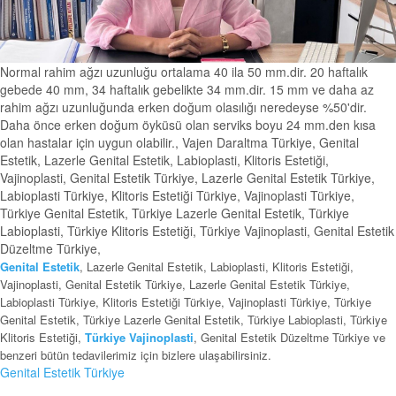
Normal rahim ağzı uzunluğu ortalama 40 ila 50 mm.dir. 20 haftalık
gebede 40 mm, 34 haftalık gebelikte 34 mm.dir. 15 mm ve daha az
rahim ağzı uzunluğunda erken doğum olasılığı neredeyse %50'dir.
Daha önce erken doğum öyküsü olan serviks boyu 24 mm.den kısa
olan hastalar için uygun olabilir., Vajen Daraltma Türkiye, Genital
Estetik, Lazerle Genital Estetik, Labioplasti, Klitoris Estetiği,
Vajinoplasti, Genital Estetik Türkiye, Lazerle Genital Estetik Türkiye,
Labioplasti Türkiye, Klitoris Estetiği Türkiye, Vajinoplasti Türkiye,
Türkiye Genital Estetik, Türkiye Lazerle Genital Estetik, Türkiye
Labioplasti, Türkiye Klitoris Estetiği, Türkiye Vajinoplasti, Genital Estetik
Düzeltme Türkiye,
Genital Estetik
, Lazerle Genital Estetik, Labioplasti, Klitoris Estetiği,
Vajinoplasti, Genital Estetik Türkiye, Lazerle Genital Estetik Türkiye,
Labioplasti Türkiye, Klitoris Estetiği Türkiye, Vajinoplasti Türkiye, Türkiye
Genital Estetik, Türkiye Lazerle Genital Estetik, Türkiye Labioplasti, Türkiye
Klitoris Estetiği,
Türkiye Vajinoplasti
, Genital Estetik Düzeltme Türkiye ve
benzeri bütün tedavilerimiz için bizlere ulaşabilirsiniz.
Genital Estetik Türkiye