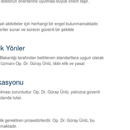
e doktorun önerilerine uyulması büyük önem taşır.
sel aktiviteler için herhangi bir engel bulunmamaktadır.
iler sunar ve sürecin güvenli bir şekilde
ik Yönler
 Bakanlığı tarafından belirlenen standartlara uygun olarak
Uzmanı Op. Dr. Güray Ünlü, tıbbi etik ve yasal
ikasyonu
ı olması zorunludur. Op. Dr. Güray Ünlü, yalnızca güvenli
planda tutar.
lık gerektiren prosedürlerdir. Op. Dr. Güray Ünlü, bu
nmaktadır.