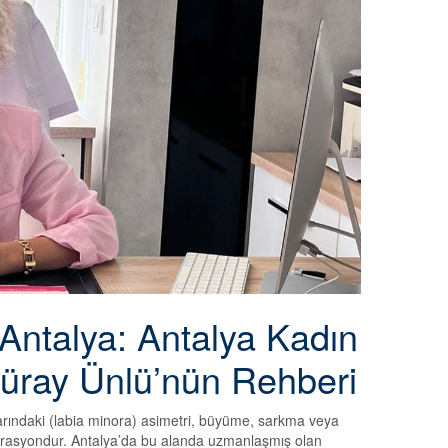
 Antalya: Antalya Kadın
üray Ünlü’nün Rehberi
klarındaki (labia minora) asimetri, büyüme, sarkma veya
operasyondur. Antalya’da bu alanda uzmanlaşmış olan