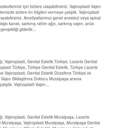
davilerimiz için bizlere ulaşabilirsiniz. Vajinoplasti Vajen
emizde sizlere ön bilgileri vermeye çalıştık. Vajinoplasti
arayabilirsiniz. Ameliyatlarımızı genel anestezi veya spinal
 dışkı kanalı, sarkmış rahim ağzı, sarkmış vajen, anüs
gevşekliği giderilir...
iği, Vajinoplasti, Genital Estetik Türkiye, Lazerle Genital
noplasti Türkiye, Türkiye Genital Estetik, Türkiye Lazerle
kiye Vajinoplasti, Genital Estetik Düzeltme Türkiye ve
asti Vajen Sikilaştirma Doktoru Muratpaşa arama
lıştık. Vajinoplasti Vajen...
iği, Vajinoplasti, Genital Estetik Muratpaşa, Lazerle
iği Muratpaşa, Vajinoplasti Muratpaşa, Muratpaşa Genital