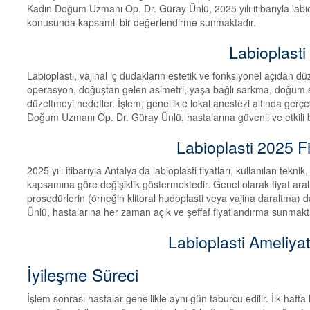
Kadın Doğum Uzmanı Op. Dr. Güray Ünlü, 2025 yılı itibarıyla labiopl
konusunda kapsamlı bir değerlendirme sunmaktadır.
Labioplasti
Labioplasti, vajinal iç dudakların estetik ve fonksiyonel açıdan dü
operasyon, doğuştan gelen asimetri, yaşa bağlı sarkma, doğum son
düzeltmeyi hedefler. İşlem, genellikle lokal anestezi altında gerçe
Doğum Uzmanı Op. Dr. Güray Ünlü, hastalarına güvenli ve etkili
Labioplasti 2025 Fi
2025 yılı itibarıyla Antalya’da labioplasti fiyatları, kullanılan t
kapsamına göre değişiklik göstermektedir. Genel olarak fiyat ara
prosedürlerin (örneğin klitoral hudoplasti veya vajina daraltma) d
Ünlü, hastalarına her zaman açık ve şeffaf fiyatlandırma sunmakt
Labioplasti Ameliya
İyileşme Süreci
İşlem sonrası hastalar genellikle aynı gün taburcu edilir. İlk hafta 