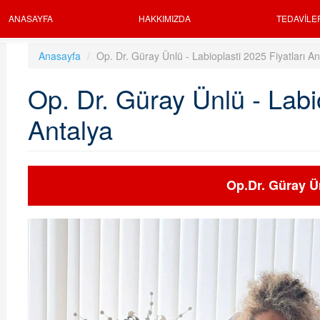
ANASAYFA
HAKKIMIZDA
TEDAVILE
Anasayfa
Op. Dr. Güray Ünlü - Labioplasti 2025 Fiyatları An
Op. Dr. Güray Ünlü - Labio
Antalya
Op.Dr. Güray Ü