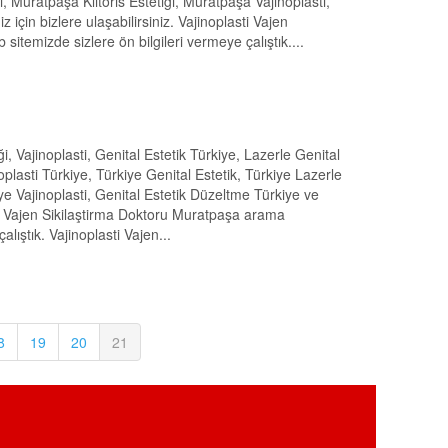
, Muratpaşa Klitoris Estetiği, Muratpaşa Vajinoplasti,
için bizlere ulaşabilirsiniz. Vajinoplasti Vajen
itemizde sizlere ön bilgileri vermeye çalıştık....
iği, Vajinoplasti, Genital Estetik Türkiye, Lazerle Genital
noplasti Türkiye, Türkiye Genital Estetik, Türkiye Lazerle
kiye Vajinoplasti, Genital Estetik Düzeltme Türkiye ve
asti Vajen Sikilaştirma Doktoru Muratpaşa arama
lıştık. Vajinoplasti Vajen...
8
19
20
21