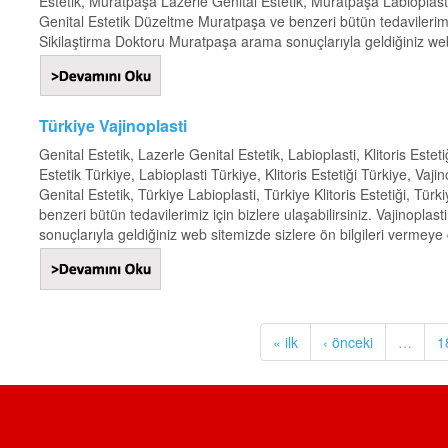
Estetik, Muratpaşa Lazerle Genital Estetik, Muratpaşa Labioplasti
Genital Estetik Düzeltme Muratpaşa ve benzeri bütün tedavilerimiz 
Sikilaştirma Doktoru Muratpaşa arama sonuçlarıyla geldiğiniz web s
Türkiye Vajinoplasti
Genital Estetik, Lazerle Genital Estetik, Labioplasti, Klitoris Estet
Estetik Türkiye, Labioplasti Türkiye, Klitoris Estetiği Türkiye, Vaji
Genital Estetik, Türkiye Labioplasti, Türkiye Klitoris Estetiği, Tür
benzeri bütün tedavilerimiz için bizlere ulaşabilirsiniz. Vajinopl
sonuçlarıyla geldiğiniz web sitemizde sizlere ön bilgileri vermeye ça
« ilk
‹ önceki
…
1