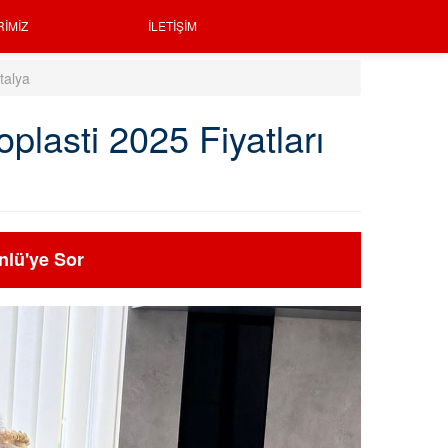
RIMIZ
İLETIŞIM
talya
plasti 2025 Fiyatları
nlü'ye Sor