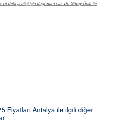
e ve detaylı bilgi için doğrudan Op. Dr. Güray Ünlü ile
Fiyatları Antalya ile ilgili diğer
er