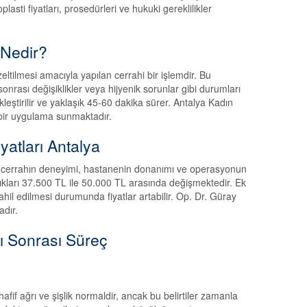
asti fiyatları, prosedürleri ve hukuki gereklilikler
 Nedir?
zeltilmesi amacıyla yapılan cerrahi bir işlemdir. Bu
rası değişiklikler veya hijyenik sorunlar gibi durumları
kleştirilir ve yaklaşık 45-60 dakika sürer. Antalya Kadın
 bir uygulama sunmaktadır.
yatları Antalya
eknik, cerrahın deneyimi, hastanenin donanımı ve operasyonun
lıkları 37.500 TL ile 50.000 TL arasında değişmektedir. Ek
ahil edilmesi durumunda fiyatlar artabilir. Op. Dr. Güray
adır.
tı Sonrası Süreç
hafif ağrı ve şişlik normaldir, ancak bu belirtiler zamanla