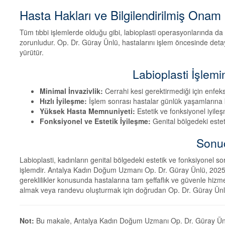
Hasta Hakları ve Bilgilendirilmiş Onam
Tüm tıbbi işlemlerde olduğu gibi, labioplasti operasyonlarında da h
zorunludur. Op. Dr. Güray Ünlü, hastalarını işlem öncesinde detaylı 
yürütür.
Labioplasti İşlemi
Minimal İnvazivlik:
Cerrahi kesi gerektirmediği için enfeks
Hızlı İyileşme:
İşlem sonrası hastalar günlük yaşamlarına k
Yüksek Hasta Memnuniyeti:
Estetik ve fonksiyonel iyil
Fonksiyonel ve Estetik İyileşme:
Genital bölgedeki esteti
Sonu
Labioplasti, kadınların genital bölgedeki estetik ve fonksiyonel so
işlemdir. Antalya Kadın Doğum Uzmanı Op. Dr. Güray Ünlü, 2025 yılı 
gereklilikler konusunda hastalarına tam şeffaflık ve güvenle hizm
almak veya randevu oluşturmak için doğrudan Op. Dr. Güray Ünlü’
Not:
Bu makale, Antalya Kadın Doğum Uzmanı Op. Dr. Güray Ünl