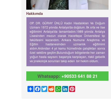
Hakkımda
OP. DR. GÜRAY ÜNLÜ Kadın Hastalıkları Ve Doğum
Uzmanı 1972 yılında Antalya'da doğdum. İlk orta ve lise
eğitimimi Antalya'da tamamladım.1989 yılında Antalya
Lisesinden mezun olarak Hacettepe Üniversitesi tıp
fakültesini kazandım. Ankara Numune Araştırma ve
Eğitim hastanesinden uzmanlık eğitimimi
aldım.Ardından 4 yıl kamu hizmetinde çalıştıktan sonra
özel sektöre geçtim.Bulunduğum bölgelerde her zaman
yoğun hasta sayısını başarıyla karşılayan, riskli gebelik
ve jınekolojık sorunları takip eden bir hekim oldum.
Whatsapp:
+90533 641 88 21
Share
Facebook
Twitter
Reddit
WhatsApp
LinkedIn
Pinterest