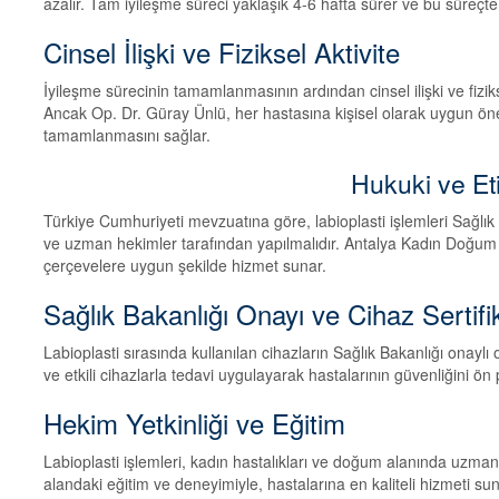
azalır. Tam iyileşme süreci yaklaşık 4-6 hafta sürer ve bu süreçt
Cinsel İlişki ve Fiziksel Aktivite
İyileşme sürecinin tamamlanmasının ardından cinsel ilişki ve fizik
Ancak Op. Dr. Güray Ünlü, her hastasına kişisel olarak uygun öner
tamamlanmasını sağlar.
Hukuki ve Et
Türkiye Cumhuriyeti mevzuatına göre, labioplasti işlemleri Sağlık
ve uzman hekimler tarafından yapılmalıdır. Antalya Kadın Doğum 
çerçevelere uygun şekilde hizmet sunar.
Sağlık Bakanlığı Onayı ve Cihaz Sertif
Labioplasti sırasında kullanılan cihazların Sağlık Bakanlığı onayl
ve etkili cihazlarla tedavi uygulayarak hastalarının güvenliğini ön 
Hekim Yetkinliği ve Eğitim
Labioplasti işlemleri, kadın hastalıkları ve doğum alanında uzman
alandaki eğitim ve deneyimiyle, hastalarına en kaliteli hizmeti su