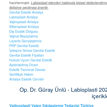
hazırlanmıştır.
Labioplasti işlemleri hakkında kişisel değerlendirm
iletişime geçilmesi önerilir.
Genital Estetik Antalya
Labioplasti Antalya
Vajinoplasti Antalya
Kliteroplasti Antalya
Dış Dudak Dolgusu
Vajinal Beyazlatma
Lazerle Gençleştirme
PRP Genital Estetik
İyileşme Süresi Genital Estetik
Genital Estetik Fiyatları
Hukuki Uyum Genital Estetik
Aydınlatılmış Onam
Estetik Tazminat Davası
Sertifikalı Hekim
Antalya Estetik Cerrahi
Op. Dr. Güray Ünlü - Labioplasti 2025 
içerikl
Vajinoplasti Vajen Sıkılaştırma Tedavisi Türkiye