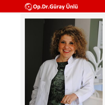
Ana
içeriğe
atla