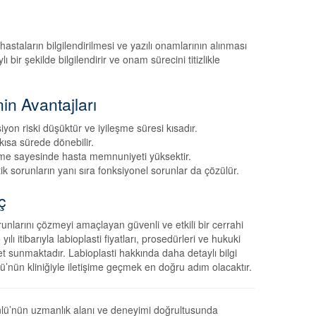
astaların bilgilendirilmesi ve yazılı onamlarının alınması
bir şekilde bilgilendirir ve onam sürecini titizlikle
nin Avantajları
iyon riski düşüktür ve iyileşme süresi kısadır.
ısa sürede dönebilir.
eşme sayesinde hasta memnuniyeti yüksektir.
k sorunların yanı sıra fonksiyonel sorunlar da çözülür.
ç
runlarını çözmeyi amaçlayan güvenli ve etkili bir cerrahi
itibarıyla labioplasti fiyatları, prosedürleri ve hukuki
et sunmaktadır. Labioplasti hakkında daha detaylı bilgi
nün kliniğiyle iletişime geçmek en doğru adım olacaktır.
ü’nün uzmanlık alanı ve deneyimi doğrultusunda