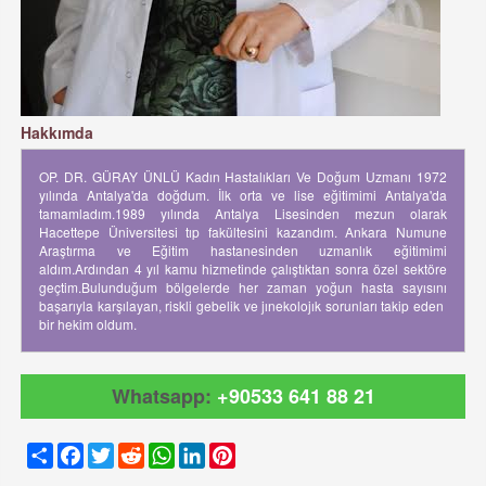
Hakkımda
OP. DR. GÜRAY ÜNLÜ Kadın Hastalıkları Ve Doğum Uzmanı 1972
yılında Antalya'da doğdum. İlk orta ve lise eğitimimi Antalya'da
tamamladım.1989 yılında Antalya Lisesinden mezun olarak
Hacettepe Üniversitesi tıp fakültesini kazandım. Ankara Numune
Araştırma ve Eğitim hastanesinden uzmanlık eğitimimi
aldım.Ardından 4 yıl kamu hizmetinde çalıştıktan sonra özel sektöre
geçtim.Bulunduğum bölgelerde her zaman yoğun hasta sayısını
başarıyla karşılayan, riskli gebelik ve jınekolojık sorunları takip eden
bir hekim oldum.
Whatsapp:
+90533 641 88 21
Share
Facebook
Twitter
Reddit
WhatsApp
LinkedIn
Pinterest