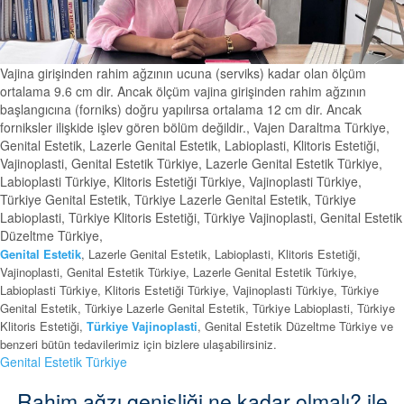
Vajina girişinden rahim ağzının ucuna (serviks) kadar olan ölçüm
ortalama 9.6 cm dir. Ancak ölçüm vajina girişinden rahim ağzının
başlangıcına (forniks) doğru yapılırsa ortalama 12 cm dir. Ancak
forniksler ilişkide işlev gören bölüm değildir., Vajen Daraltma Türkiye,
Genital Estetik, Lazerle Genital Estetik, Labioplasti, Klitoris Estetiği,
Vajinoplasti, Genital Estetik Türkiye, Lazerle Genital Estetik Türkiye,
Labioplasti Türkiye, Klitoris Estetiği Türkiye, Vajinoplasti Türkiye,
Türkiye Genital Estetik, Türkiye Lazerle Genital Estetik, Türkiye
Labioplasti, Türkiye Klitoris Estetiği, Türkiye Vajinoplasti, Genital Estetik
Düzeltme Türkiye,
Genital Estetik
, Lazerle Genital Estetik, Labioplasti, Klitoris Estetiği,
Vajinoplasti, Genital Estetik Türkiye, Lazerle Genital Estetik Türkiye,
Labioplasti Türkiye, Klitoris Estetiği Türkiye, Vajinoplasti Türkiye, Türkiye
Genital Estetik, Türkiye Lazerle Genital Estetik, Türkiye Labioplasti, Türkiye
Klitoris Estetiği,
Türkiye Vajinoplasti
, Genital Estetik Düzeltme Türkiye ve
benzeri bütün tedavilerimiz için bizlere ulaşabilirsiniz.
Genital Estetik Türkiye
Rahim ağzı genişliği ne kadar olmalı? ile