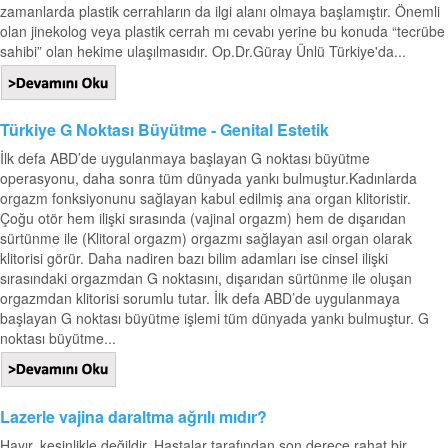
zamanlarda plastik cerrahların da ilgi alanı olmaya başlamıştır. Önemli
olan jinekolog veya plastik cerrah mı cevabı yerine bu konuda “tecrübe
sahibi” olan hekime ulaşılmasıdır. Op.Dr.Güray Ünlü Türkiye'da...
Türkiye G Noktası Büyütme - Genital Estetik
İlk defa ABD’de uygulanmaya başlayan G noktası büyütme
operasyonu, daha sonra tüm dünyada yankı bulmuştur.Kadınlarda
orgazm fonksiyonunu sağlayan kabul edilmiş ana organ klitoristir.
Çoğu otör hem ilişki sırasında (vajinal orgazm) hem de dışarıdan
sürtünme ile (Klitoral orgazm) orgazmı sağlayan asıl organ olarak
klitorisi görür. Daha nadiren bazı bilim adamları ise cinsel ilişki
sırasındaki orgazmdan G noktasını, dışarıdan sürtünme ile oluşan
orgazmdan klitorisi sorumlu tutar. İlk defa ABD’de uygulanmaya
başlayan G noktası büyütme işlemi tüm dünyada yankı bulmuştur. G
noktası büyütme...
Lazerle vajina daraltma ağrılı mıdır?
Hayır, kesinlikle değildir. Hastalar tarafından son derece rahat bir