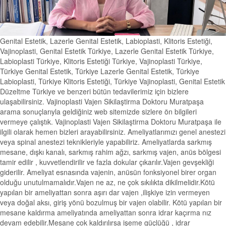
Genital Estetik, Lazerle Genital Estetik, Labioplasti, Klitoris Estetiği,
Vajinoplasti, Genital Estetik Türkiye, Lazerle Genital Estetik Türkiye,
Labioplasti Türkiye, Klitoris Estetiği Türkiye, Vajinoplasti Türkiye,
Türkiye Genital Estetik, Türkiye Lazerle Genital Estetik, Türkiye
Labioplasti, Türkiye Klitoris Estetiği, Türkiye Vajinoplasti, Genital Estetik
Düzeltme Türkiye ve benzeri bütün tedavilerimiz için bizlere
ulaşabilirsiniz. Vajinoplasti Vajen Sikilaştirma Doktoru Muratpaşa
arama sonuçlarıyla geldiğiniz web sitemizde sizlere ön bilgileri
vermeye çalıştık. Vajinoplasti Vajen Sikilaştirma Doktoru Muratpaşa ile
ilgili olarak hemen bizleri arayabilirsiniz. Ameliyatlarımızı genel anestezi
veya spinal anestezi teknikleriyle yapabiliriz. Ameliyatlarda sarkmış
mesane, dışkı kanalı, sarkmış rahim ağzı, sarkmış vajen, anüs bölgesi
tamir edilir , kuvvetlendirilir ve fazla dokular çıkarılır.Vajen gevşekliği
giderilir. Ameliyat esnasında vajenin, anüsün fonksiyonel birer organ
olduğu unutulmamalıdır.Vajen ne az, ne çok sıkılıkta dikilmelidir.Kötü
yapılan bir ameliyattan sonra aşırı dar vajen ,ilişkiye izin vermeyen
veya doğal aksı, giriş yönü bozulmuş bir vajen olabilir. Kötü yapılan bir
mesane kaldırma ameliyatında ameliyattan sonra idrar kaçırma nız
devam edebilir.Mesane çok kaldırılırsa işeme güçlüğü , idrar