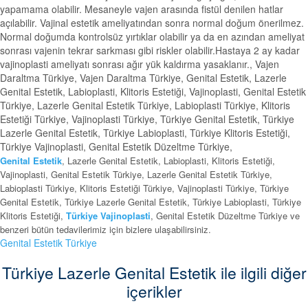
yapamama olabilir. Mesaneyle vajen arasında fistül denilen hatlar
açılabilir. Vajinal estetik ameliyatından sonra normal doğum önerilmez.
Normal doğumda kontrolsüz yırtıklar olabilir ya da en azından ameliyat
sonrası vajenin tekrar sarkması gibi riskler olabilir.Hastaya 2 ay kadar
vajinoplasti ameliyatı sonrası ağır yük kaldırma yasaklanır., Vajen
Daraltma Türkiye, Vajen Daraltma Türkiye, Genital Estetik, Lazerle
Genital Estetik, Labioplasti, Klitoris Estetiği, Vajinoplasti, Genital Estetik
Türkiye, Lazerle Genital Estetik Türkiye, Labioplasti Türkiye, Klitoris
Estetiği Türkiye, Vajinoplasti Türkiye, Türkiye Genital Estetik, Türkiye
Lazerle Genital Estetik, Türkiye Labioplasti, Türkiye Klitoris Estetiği,
Türkiye Vajinoplasti, Genital Estetik Düzeltme Türkiye,
Genital Estetik
, Lazerle Genital Estetik, Labioplasti, Klitoris Estetiği,
Vajinoplasti, Genital Estetik Türkiye, Lazerle Genital Estetik Türkiye,
Labioplasti Türkiye, Klitoris Estetiği Türkiye, Vajinoplasti Türkiye, Türkiye
Genital Estetik, Türkiye Lazerle Genital Estetik, Türkiye Labioplasti, Türkiye
Klitoris Estetiği,
Türkiye Vajinoplasti
, Genital Estetik Düzeltme Türkiye ve
benzeri bütün tedavilerimiz için bizlere ulaşabilirsiniz.
Genital Estetik Türkiye
Türkiye Lazerle Genital Estetik ile ilgili diğer
içerikler