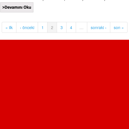
« ilk
‹ önceki
1
2
3
4
…
sonraki ›
son »