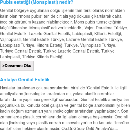
Pubis estetiği (Monsplasti) nedir?
Genital bölgeye uygulanan dolgu işlemin tam tersi olarak normalden
kalın olan “mons pubis” ten de cilt altı yağ dokusu çıkartılarak daha
ince bir görünüm kazandırılabilmektedir. Mons pubis tümsekçiğinin
küçültülmesine ‘Monsplasti’ adı verilmektedir., Vajen Daraltma Türkiye,
Genital Estetik, Lazerle Genital Estetik, Labioplasti, Klitoris Estetiği,
Vajinoplasti, Genital Estetik Türkiye, Lazerle Genital Estetik Türkiye,
Labioplasti Türkiye, Klitoris Estetiği Türkiye, Vajinoplasti Türkiye,
Türkiye Genital Estetik, Türkiye Lazerle Genital Estetik, Türkiye
Labioplasti, Türkiye Klitoris Estetiği,...
Antalya Genital Estetik
Hastalar tarafından çok sık sorulardan birisi de ‘Genital Estetik ile ilgili
ameliyatların jinekologlar tarafından mı, yoksa plastik cerrahlar
tarafında mı yapılması gerektiği’ sorusudur. Genital Estetik ameliyatları
çoğunlukla bu konuda özel çalışan ve genital bölge anatomisini iyi bilen
kadın doğum uzmanları yani jinekologlar tarafından yapılmaktadır. Son
zamanlarda plastik cerrahların da ilgi alanı olmaya başlamıştır. Önemli
olan jinekolog veya plastik cerrah mı cevabı yerine bu konuda “tecrübe
sahibi” olan hekime ulaşılmasıdır. Op.Dr.Güray Ünlü Antalya'da...